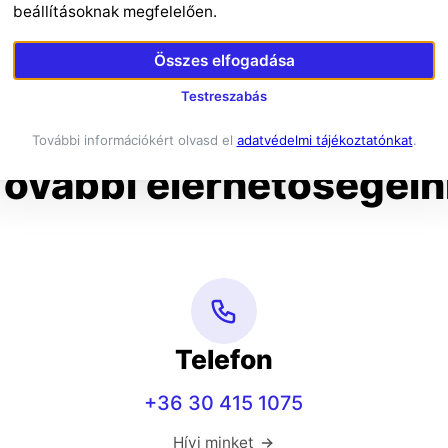
beállításoknak megfelelően.
Összes elfogadása
Testreszabás
További információkért olvasd el
adatvédelmi tájékoztatónkat
.
További elérhetőségein
Telefon
+36 30 415 1075
Hívj minket