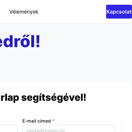
Vélemények
Kapcsolat
dről!
űrlap segítségével!
E-mail címed
*