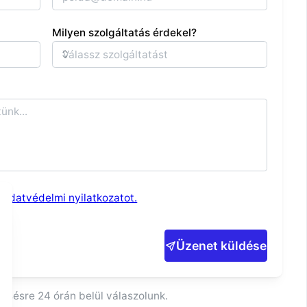
Milyen szolgáltatás érdekel?
z
adatvédelmi nyilatkozatot.
Üzenet küldése
sésre 24 órán belül válaszolunk.