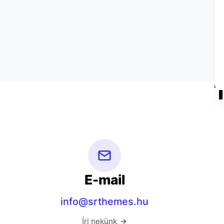
E-mail
info@srthemes.hu
Írj nekünk